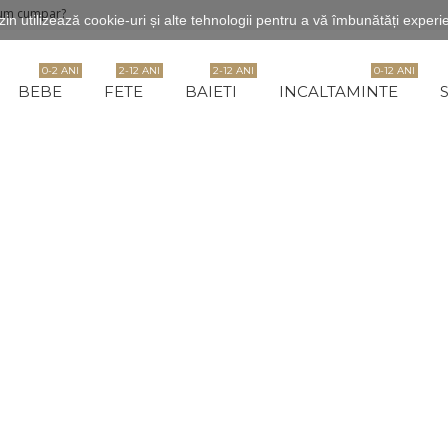
um cumpar?
n utilizează cookie-uri și alte tehnologii pentru a vă îmbunătăți experie
0-2 ANI
2-12 ANI
2-12 ANI
0-12 ANI
BEBE
FETE
BAIETI
INCALTAMINTE