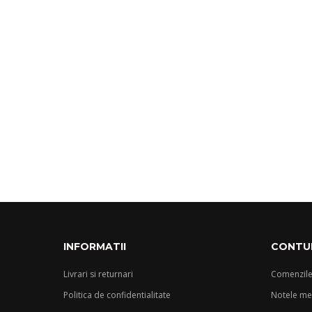
Codul comenzii
TRIMITE
INFORMATII
CONTU
Livrari si returnari
Comenzile
Politica de confidentialitate
Notele mel