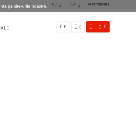
RO
RON
Autentificare
nța pe site-urile noastre.
0
SALE