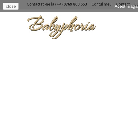
Contactati-ne la
(+4) 0769 860 653
Contul meu
Contact
C
close
Acest magazi
Contact
SERVICIU CLIENTI - CONTACTATI-NE
TRIMITETI UN MESAJ
Subiect
Mesaj
-- Alegeti --
Adresa de e-mail