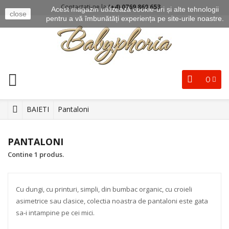
Contactati-ne la
(+4) 0769 860 653
Acest magazin utilizează cookie-uri și alte tehnologii
close
pentru a vă îmbunătăți experiența pe site-urile noastre.
0
BAIETI
Pantaloni
PANTALONI
Contine 1 produs.
Cu dungi, cu printuri, simpli, din bumbac organic, cu croieli
asimetrice sau clasice, colectia noastra de pantaloni este gata
sa-i intampine pe cei mici.